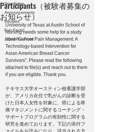
Participants（被験者募集の
New Items
Announcements
お知らせ）
Recipes
University of Texas at Austin School of 
Fun Facts!
Nursing needs some help for a study 
Japanese Food
titled “Cancer Pain Management: A 
Technology-based Intervention for 
Asian American Breast Cancer 
Survivors”. Please read the following 
attached to file(s) and reach out to them 
if you are eligible. Thank you.
テキサス大学オースティン校看護学部
が、アメリカ在住で乳がんの診断を受
けた日本人女性を対象に、癌による疼
痛マネジメントに関するコーチング・
サポートプログラムの有効性に関する
研究を進めております。下記の添付フ
ァイルをお読みになり、該当される方